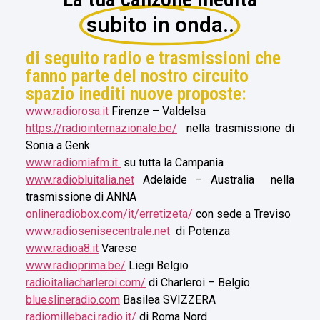
subito in onda..
di seguito radio e trasmissioni che
fanno parte del nostro circuito
spazio inediti nuove proposte:
www.radiorosa.it
Firenze – Valdelsa
https://radiointernazionale.be/
nella trasmissione di
Sonia a Genk
www.radiomiafm.it
su tutta la Campania
www.radiobluitalia.net
Adelaide – Australia nella
trasmissione di ANNA
onlineradiobox.com/it/erretizeta/
con sede a Treviso
www.radiosenisecentrale.net
di Potenza
www.radioa8.it
Varese
www.radioprima.be/
Liegi Belgio
radioitaliacharleroi.com/
di Charleroi – Belgio
blueslineradio.com
Basilea SVIZZERA
radiomillebaci.radio.it/
di Roma Nord