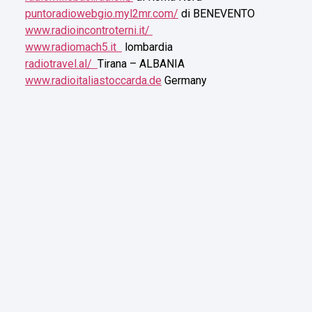
puntoradiowebgio.myl2mr.com/
di BENEVENTO
www.radioincontroterni.it/
www.radiomach5.it
lombardia
radiotravel.al/
Tirana – ALBANIA
www.radioitaliastoccarda.de
Germany